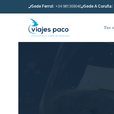
Saltar
Sede Ferrol
: +34 981369040
Sede A Coruña
:
al
contenido
Tus 