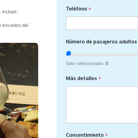
d
a
Teléfono
*
 incluye:
d
e
t
n bocados del
a
l
l
Número de pasajeros adultos
e
s
F
Valor seleccionado:
0
e
c
h
Más detalles
*
a
Consentimiento
*