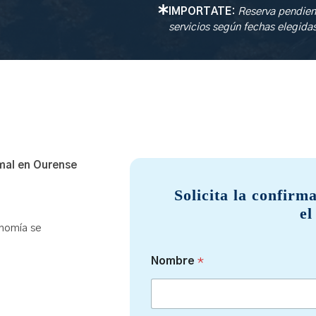
IMPORTATE:
Reserva pendient
servicios según fechas elegida
mal en Ourense
Solicita la confirm
el
onomía se
d
Nombre
*
e
s
e
a